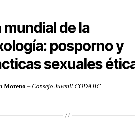
 mundial de la
xología: posporno y
cticas sexuales étic
h Moreno –
Consejo Juvenil CODAJIC