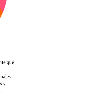
nte qué
xuales
s y
.