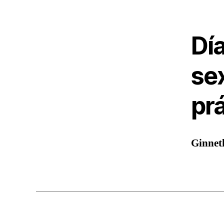
Día
se
prá
Ginnet