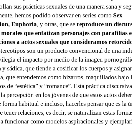
ollan sus prácticas sexuales de una manera sana y seg
ente, hemos podido observar en series como
Sex
ion, Euphoria
, y otras, que se
reproduce un discur
 morales que enfatizan personajes con parafilias e
ciones a actos sexuales que consideramos retorcid
stereotipos son un producto convencional de una indu
vilegia el impacto por medio de la imagen pornográfi
 y sádica, que tiende a cosificar los cuerpos y asignar
ja, que entendemos como bizarros, maquillados bajo 
os de “estética” y “romance”. Esta práctica discursiv
 la percepción en los jóvenes de que estos actos debe
e forma habitual e incluso, hacerles pensar que es la ú
 tener relaciones, es decir, se naturalizan estas forma
 a funcionar como modelos aspiracionales y ejemplari