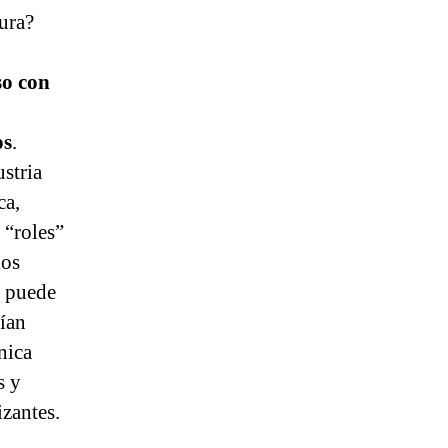
ura?
so con
os
.
stria
ca,
 “roles”
los
a puede
rían
nica
s y
zantes.