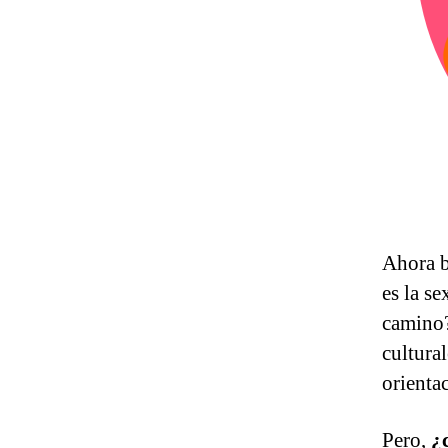
Ahora b
es la s
camino?
cultura
orientac
Pero,
¿