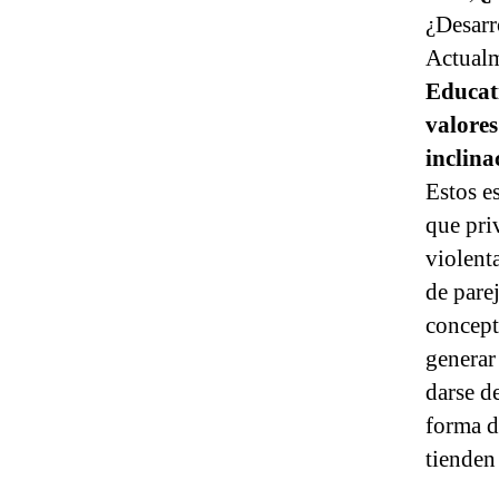
¿Desarr
Actualm
Educat
valores
inclina
Estos e
que pri
violenta
de pare
concept
generar
darse d
forma de
tienden