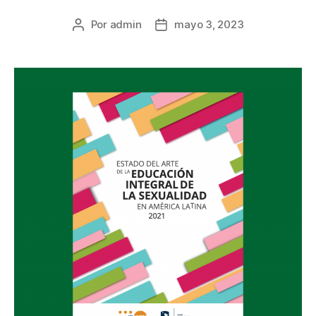
Por
admin
mayo 3, 2023
Autor
Fecha
de
de
la
la
entrada
entrada