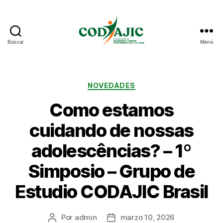
Buscar
Menú
CODAJIC
Categorías
NOVEDADES
Como estamos
cuidando de nossas
adolescências? – 1º
Simposio – Grupo de
Estudio CODAJIC Brasil
Por
admin
marzo 10, 2026
Autor
Fecha