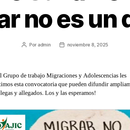
ar no es un d
Por
admin
noviembre 8, 2025
Autor
Fecha
de
de
la
la
entrada
entrada
l Grupo de trabajo Migraciones y Adolescencias les
imos esta convocatoria que pueden difundir amplia
olegas y allegados. Los y las esperamos!