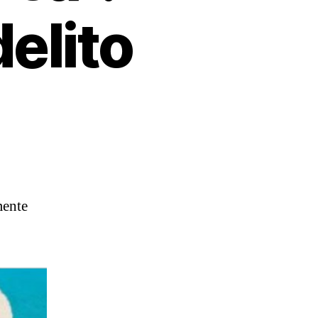
elito
mente