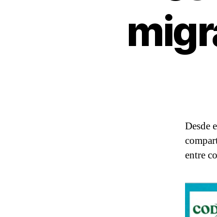
migr
Desde e
compart
entre c