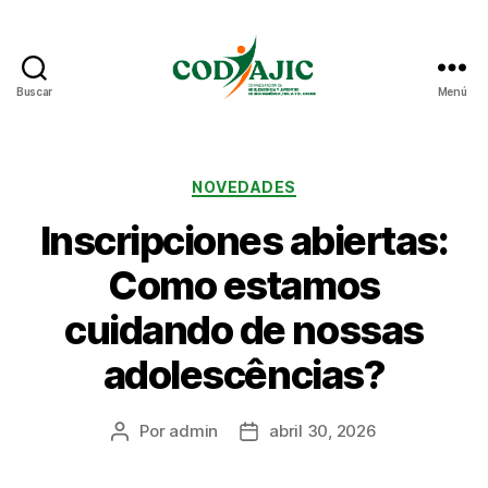
Buscar
Menú
CODAJIC
Categorías
NOVEDADES
Inscripciones abiertas:
Como estamos
cuidando de nossas
adolescências?
Por
admin
abril 30, 2026
Autor
Fecha
de
de
la
la