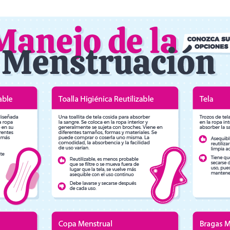
la
la
entrada
entrada