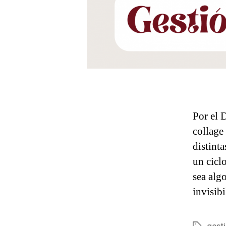
Por el 
collage
distint
un cicl
sea alg
invisib
gest