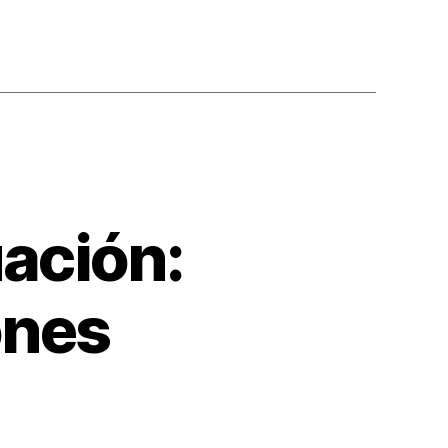
ación:
ones