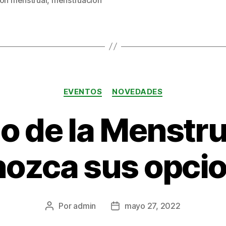
s
Categorías
EVENTOS
NOVEDADES
o de la Menstru
ozca sus opci
Por
admin
mayo 27, 2022
Autor
Fecha
de
de