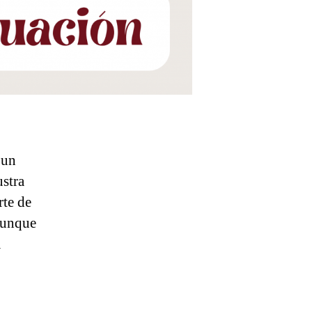
 un
ustra
rte de
 aunque
a