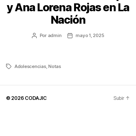
y Ana Lorena Rojas en La
Nación
Por
admin
mayo 1, 2025
Autor
Fecha
de
de
la
la
entrada
entrada
Adolescencias
,
Notas
Etiquetas
© 2026
CODAJIC
Subir
↑