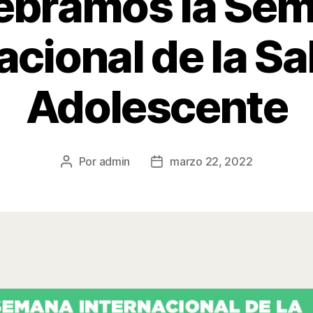
ebramos la Se
acional de la Sa
Adolescente
Por
admin
marzo 22, 2022
Autor
Fecha
de
de
la
la
entrada
entrada